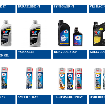
E 4T
DURABLEND 4T
SYNPOWER 4T
VR1 RACIN
VORK OLIE
REMVLOEISTOF
KOELVLOE
N OIL
RAY
SMEER SPRAY
TECHNISCHE SPRAY
ONDERHOU