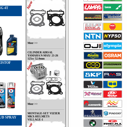
G 4T
Meer >>
CILINDER AIRSAL
YAMAHA N-MAX/ 21-26
125cc 52.0mm
ISTOF
Meer >>
MONTAGE-SET VIZIER
MKX-HELMETS
D SPRAY
VILLAGE-1