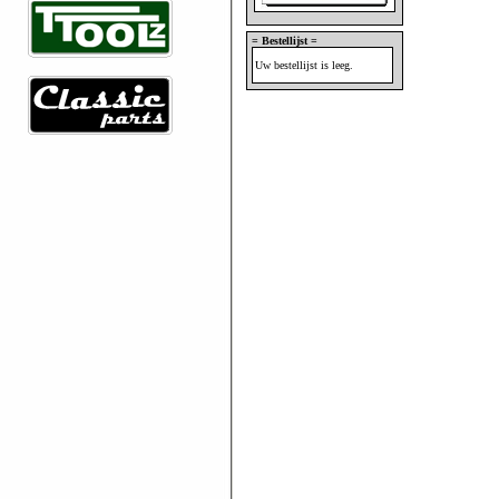
= Bestellijst =
Uw bestellijst is leeg.