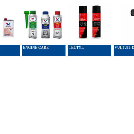
E
ENGINE CARE
TECTYL
VULTUIT 