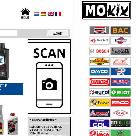
CLE
T
= Nieuwe artikelen =
PAKKINGSET AIRSAL
YAMAHA N-MAX/ 21-26
125cc 52.0mm