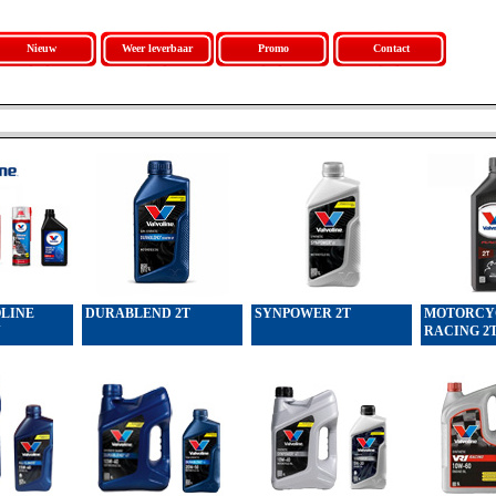
Nieuw
Weer leverbaar
Promo
Contact
LINE
DURABLEND 2T
SYNPOWER 2T
MOTORCY
N
RACING 2