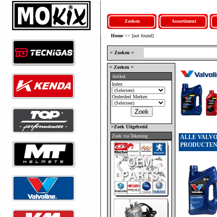
Zoeken
Assortiment
Home
>> [not found]
= Zoeken =
= Zoeken =
Artikel
Index
Onderdeel Merken
>Zoek Uitgebreid
Zoek via Tekening
ALLE VALVO
PRODUCTE