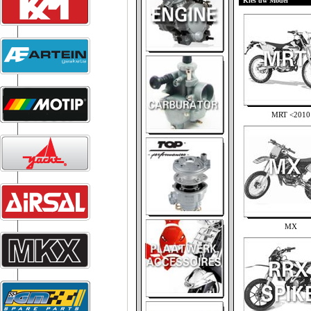
Kies uw Model
MRT <2010
MX