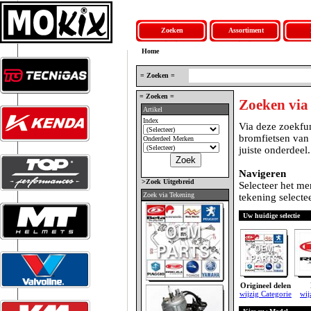
Zoeken
Assortiment
Home
= Zoeken =
= Zoeken =
Zoeken via
Artikel
Index
Via deze zoekfun
bromfietsen van
Onderdeel Merken
juiste onderdeel.
Navigeren
>Zoek Uitgebreid
Selecteer het me
Zoek via Tekening
tekening selectee
Uw huidige selectie
Origineel delen
wijzig Categorie
wij