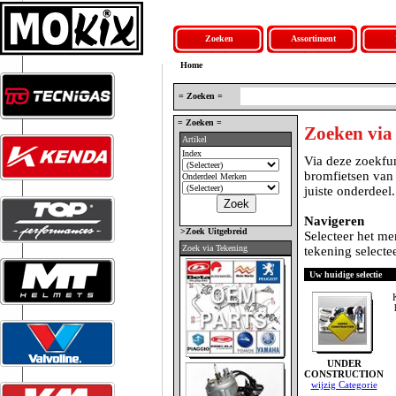
Zoeken
Assortiment
Home
= Zoeken =
= Zoeken =
Zoeken via
Artikel
Index
Via deze zoekfun
bromfietsen van
Onderdeel Merken
juiste onderdeel.
Navigeren
>Zoek Uitgebreid
Selecteer het me
Zoek via Tekening
tekening selectee
Uw huidige selectie
UNDER
CONSTRUCTION
wijzig Categorie