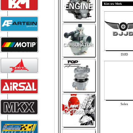
Kies uw Merk
DJJD
Solex