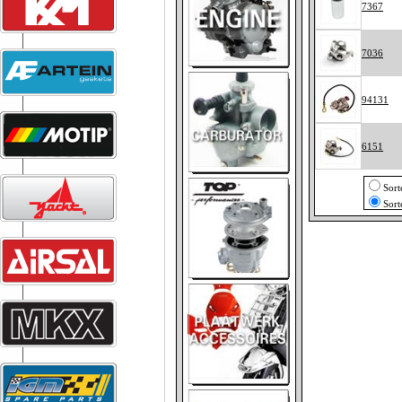
7367
7036
94131
6151
Sort
Sort