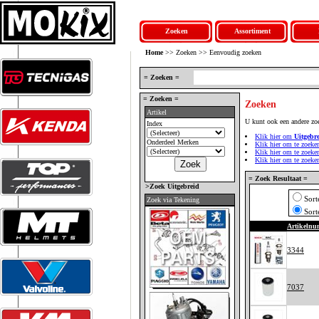
Zoeken
Assortiment
Home
>> Zoeken >> Eenvoudig zoeken
= Zoeken =
= Zoeken =
Zoeken
Artikel
U kunt ook een andere zo
Index
Klik hier om
Uitgebr
Onderdeel Merken
Klik hier om te zoeke
Klik hier om te zoek
Klik hier om te zoek
= Zoek Resultaat =
>Zoek Uitgebreid
Sort
Zoek via Tekening
Sort
Artikeln
3344
7037