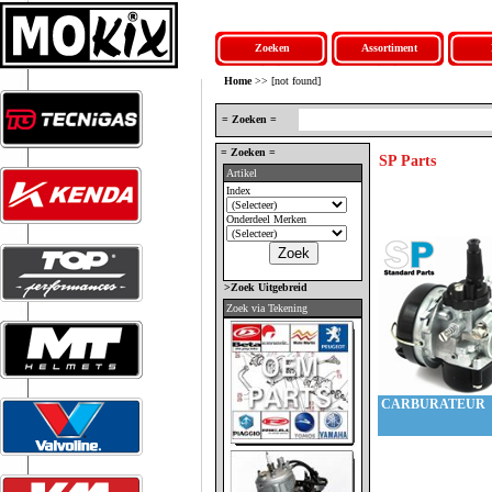
Zoeken
Assortiment
Home
>> [not found]
= Zoeken =
= Zoeken =
SP Parts
Artikel
Index
Onderdeel Merken
>Zoek Uitgebreid
Zoek via Tekening
CARBURATEUR