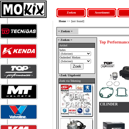
Zoeken
Assortiment
Home
>> [not found]
= Zoeken =
= Zoeken =
Top Performanc
Artikel
Index
Onderdeel Merken
>Zoek Uitgebreid
Zoek via Tekening
CILINDER