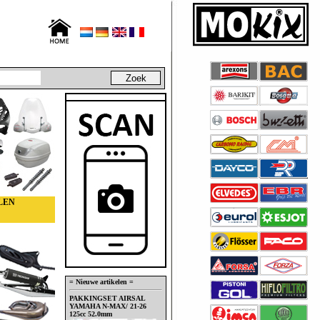
LEN
= Nieuwe artikelen =
PAKKINGSET AIRSAL
YAMAHA N-MAX/ 21-26
125cc 52.0mm