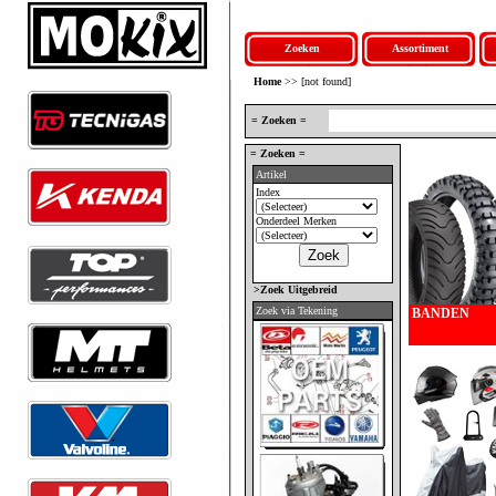
Zoeken
Assortiment
Home
>> [not found]
= Zoeken =
= Zoeken =
Artikel
Index
Onderdeel Merken
>Zoek Uitgebreid
Zoek via Tekening
BANDEN