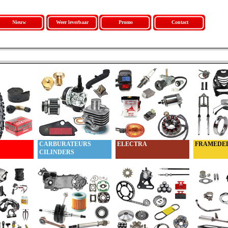
Nieuw
Weer leverbaar
Promo
Contact
CARBURATEURS
ELECTRA
FRAMEDE
CILINDERS