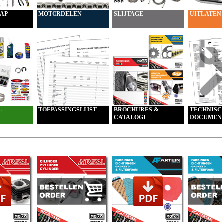
AP
MOTORDELEN
SLIJTAGE
UITLATEN
L
TOEPASSINGSLIJST
BROCHURES &
TECHNISC
CATALOGI
DOCUMEN