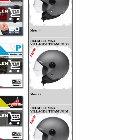
Meer >>
HELM JET MKX
VILLAGE-1 TITANIUM XS
Meer >>
HELM JET MKX
VILLAGE-1 TITANIUM M