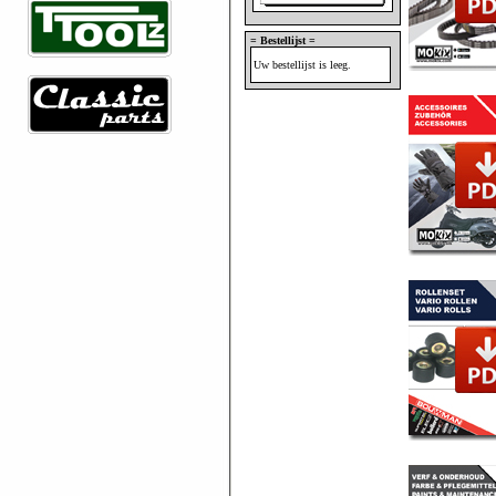
= Bestellijst =
Uw bestellijst is leeg.