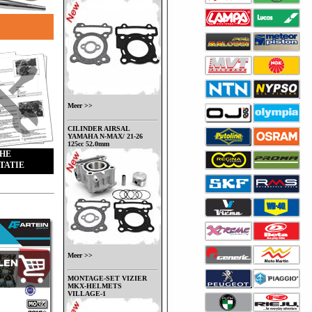
Meer >>
CILINDER AIRSAL
YAMAHA N-MAX/ 21-26
125cc 52.0mm
HE
TATIE
Meer >>
MONTAGE-SET VIZIER
MKX-HELMETS
VILLAGE-1