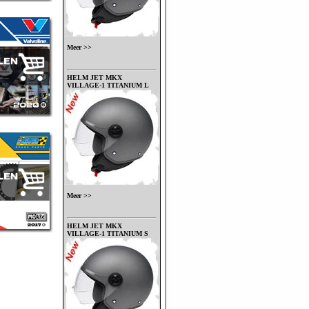
Meer >>
HELM JET MKX
VILLAGE-1 TITANIUM L
Meer >>
HELM JET MKX
VILLAGE-1 TITANIUM S