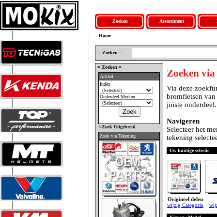
Zoeken
Assortiment
Home
= Zoeken =
= Zoeken =
Zoeken via
Artikel
Index
Via deze zoekfun
bromfietsen van
Onderdeel Merken
juiste onderdeel.
Navigeren
>Zoek Uitgebreid
Selecteer het me
Zoek via Tekening
tekening selectee
Uw huidige selectie
Origineel delen
wijzig Categorie
wij