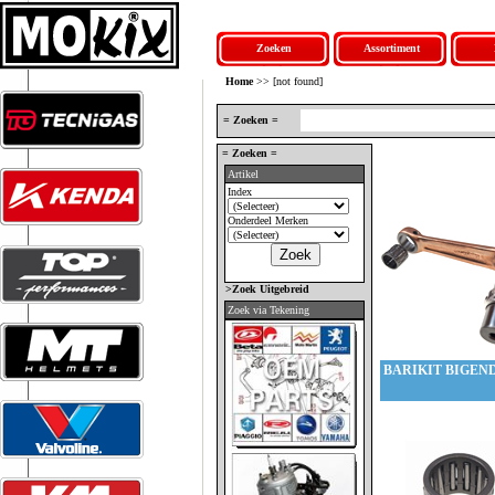
Zoeken
Assortiment
Home
>> [not found]
= Zoeken =
= Zoeken =
Artikel
Index
Onderdeel Merken
>Zoek Uitgebreid
Zoek via Tekening
BARIKIT BIGEN