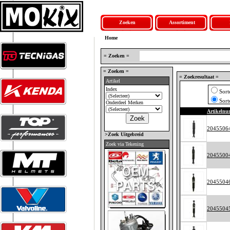
Zoeken
Assortiment
Home
= Zoeken =
= Zoeken =
= Zoekresultaat =
Artikel
Index
Sort
Sort
Onderdeel Merken
Artikeln
2045506
>Zoek Uitgebreid
Zoek via Tekening
2045500
2045504
2045504