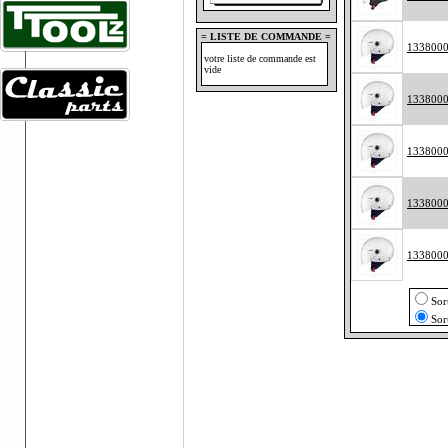
= LISTE DE COMMANDE =
133800
votre liste de commande est
vide
133800
133800
133800
133800
Sor
Sor