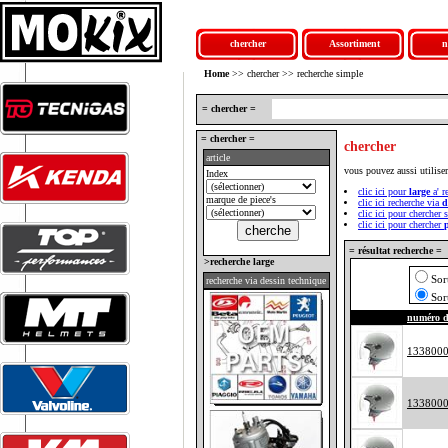
chercher
Assortiment
n
Home
>> chercher >> recherche simple
= chercher =
= chercher =
chercher
article
vous pouvez aussi utilise
Index
clic ici pour
large
a' r
marque de piece's
clic ici recherche via
d
clic ici pour chercher 
clic ici pour chercher
= résultat recherche =
>recherche large
Sor
recherche via dessin technique
Sor
numéro d'
133800
133800