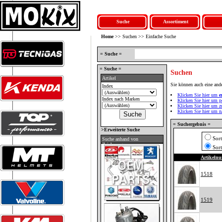
Suche
Assortiment
Home
>> Suchen >> Einfache Suche
= Suche =
= Suche =
Suchen
Artikel
Sie können auch eine an
Index
Klicken Sie hier um
e
Index nach Marken
Klicken Sie hier um p
Klicken Sie hier um 
Klicken Sie hier um 
= Suchergebnis =
>Erweiterte Suche
Sor
Suche anhand von
Zeichnungen
Sor
Artikeln
1518
1519