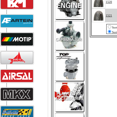
1520
1521
Sor
Sor