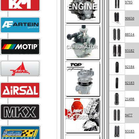
9795
90650
88514
93182
92184
92183
21498
9477
93183