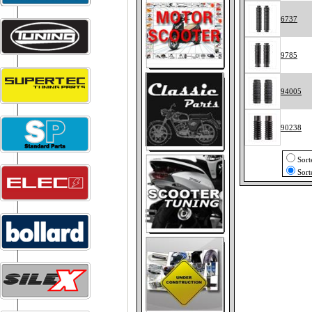
6737
9785
94005
90238
Sort
Sort