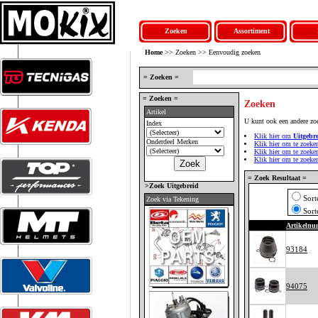
Zoeken
Assortiment
Home
>> Zoeken >> Eenvoudig zoeken
= Zoeken =
= Zoeken =
Zoeken
Artikel
U kunt ook een andere zo
Index
Klik hier om
Uitgebr
Onderdeel Merken
Klik hier om te zoeke
Klik hier om te zoek
Klik hier om te zoek
= Zoek Resultaat =
>Zoek Uitgebreid
Sort
Zoek via Tekening
Sort
Artikeln
93184
94075